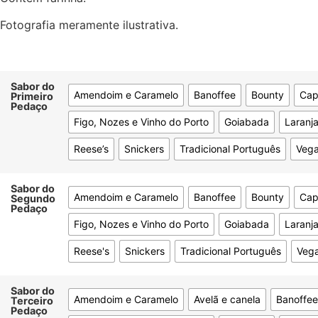
Fotografia meramente ilustrativa.
Sabor do
Amendoim e Caramelo
Banoffee
Bounty
Cap
Primeiro
Pedaço
Figo, Nozes e Vinho do Porto
Goiabada
Laranj
Reese’s
Snickers
Tradicional Português
Veg
Sabor do
Amendoim e Caramelo
Banoffee
Bounty
Cap
Segundo
Pedaço
Figo, Nozes e Vinho do Porto
Goiabada
Laranj
Reese's
Snickers
Tradicional Português
Veg
Sabor do
Amendoim e Caramelo
Avelã e canela
Banoffee
Terceiro
Pedaço