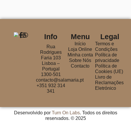
Info
Menu
Legal
Início
Termos e
Rua
Loja Online
Condições
Rodrigues
Minha conta
Política de
Faria 103
Sobre Nós
privacidade
Lisboa –
Contacto
Política de
Portugal
Cookies (UE)
1300-501
Livro de
contacto@salamaria.pt
Reclamações
+351 932 314
Eletrónico
341
Desenvolvido por
Turn On Labs
. Todos os direitos
reservados. © 2025