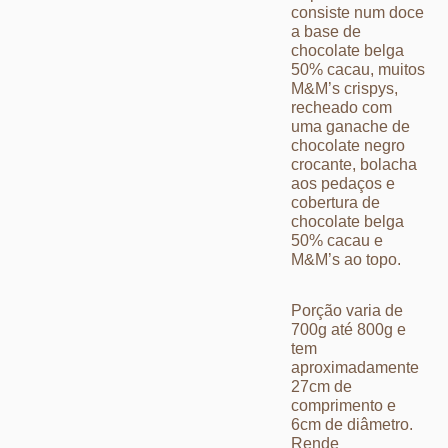
consiste num doce
a base de
chocolate belga
50% cacau, muitos
M&M’s crispys,
recheado com
uma ganache de
chocolate negro
crocante, bolacha
aos pedaços e
cobertura de
chocolate belga
50% cacau e
M&M’s ao topo.
Porção varia de
700g até 800g e
tem
aproximadamente
27cm de
comprimento e
6cm de diâmetro.
Rende