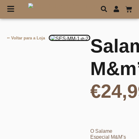
Sala
⭠ Voltar para a Loja
M&m
€
24,9
O Salame
Especial M&M’s