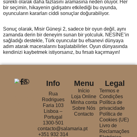
sürekli olarak daha fazlasını aramasına neden oluyor. Her
bir seçimin, hikayenin gidişatını etkilediği bu oyunda,
oyuncuların kararları ciddi sonuçlar doğurabiliyor.
Sonuç olarak, Misir Güneşi 2, sadece bir oyun değil, aynı
zamanda derin bir deneyim sunan bir yolculuk. NESİNE’in
sağladığı destekle, Türk oyuncular bu efsanevi dünyaya
adım atarak maceralarını başlatabilirler. Oyun dünyasında
kendinizi kaybetmek istiyorsanız, bu fırsatı kaçırmayın!
Info
Menu
Legal
Início
Termos e
Rua
Loja Online
Condições
Rodrigues
Minha conta
Política de
Faria 103
Sobre Nós
privacidade
Lisboa –
Contacto
Política de
Portugal
Cookies (UE)
1300-501
Livro de
contacto@salamaria.pt
Reclamações
+351 932 314