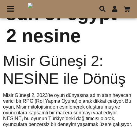
sun of egypt
2 nesine
Misir Güneşi 2:
NESİNE ile Dönüş
Misir Güneşi 2, 2023’te oyun dünyasına adım atan heyecan
verici bir RPG (Rol Yapma Oyunu) olarak dikkat çekiyor. Bu
oyun, Mısır mitolojisinden esinlenerek oluşturulmuş ve
oyunculara kapsamlı bir macera sunmayı vaat ediyor.
NESİNE, bu oyunun Türkiye’deki dağıtımcısı olarak,
oyunculara benzersiz bir deneyim yaşatmak üzere çalışıyor.