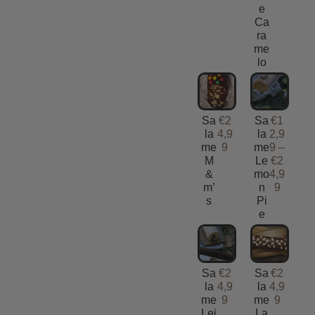
e
Ca
ra
me
lo
Sa
€
2
Sa
€
1
la
4,9
la
2,9
me
9
me
9
–
M
Le
€
2
&
mo
4,9
m’
n
9
s
Pi
e
Sa
€
2
Sa
€
2
la
4,9
la
4,9
me
9
me
9
Lei
La