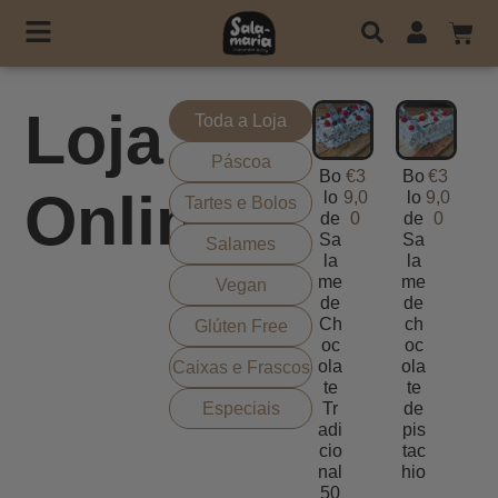
Loja
Toda a Loja
Páscoa
Bo
€
3
Bo
€
3
Online
lo
9,0
lo
9,0
Tartes e Bolos
de
0
de
0
Sa
Sa
Salames
la
la
me
me
Vegan
de
de
Ch
ch
Glúten Free
oc
oc
ola
ola
Caixas e Frascos
te
te
Especiais
Tr
de
adi
pis
cio
tac
nal
hio
50