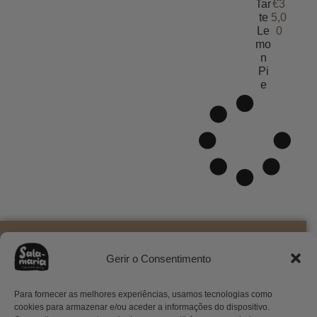
Tar
€
3
te
5,0
Le
0
mo
n
Pi
e
Gerir o Consentimento
EN
Info
Menu
Legal
FR
Início
Termos e
DE
Rua
Loja Online
Condições
Para fornecer as melhores experiências, usamos tecnologias como
IT
Rodrigues
Minha conta
Política de
cookies para armazenar e/ou aceder a informações do dispositivo.
PT
Faria 103