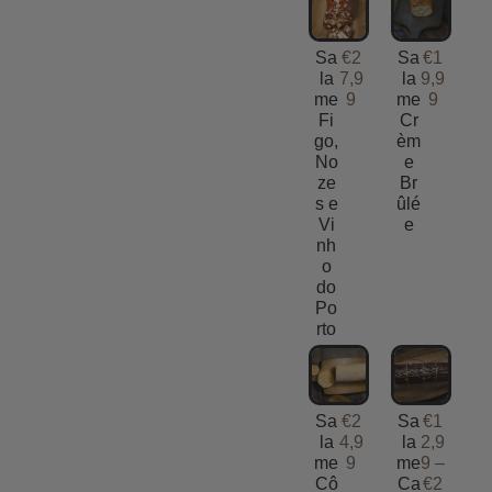
Sa
€
2
Sa
€
1
la
7,9
la
9,9
me
9
me
9
Fi
Cr
go,
èm
No
e
ze
Br
s e
ûlé
Vi
e
nh
o
do
Po
rto
Sa
€
2
Sa
€
1
la
4,9
la
2,9
me
9
me
9
–
Cô
Ca
€
2