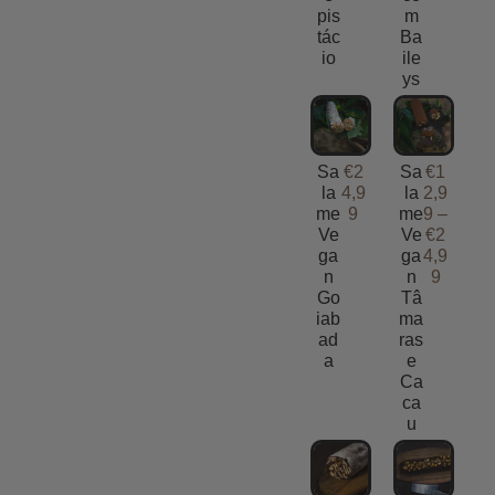
pis
m
tác
Ba
io
ile
ys
Sa
€
2
Sa
€
1
la
4,9
la
2,9
me
9
me
9
–
Ve
Ve
€
2
ga
ga
4,9
n
n
9
Go
Tâ
iab
ma
ad
ras
a
e
Ca
ca
u