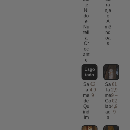
te
ra
Ni
nja
do
e
e
A
Nu
mê
tell
nd
a
oa
Cr
s
oc
ant
e
Esgo
tado
Sa
€
2
Sa
€
1
la
4,9
la
2,9
me
9
me
9
–
de
Go
€
2
Qu
iab
4,9
ind
ad
9
im
a