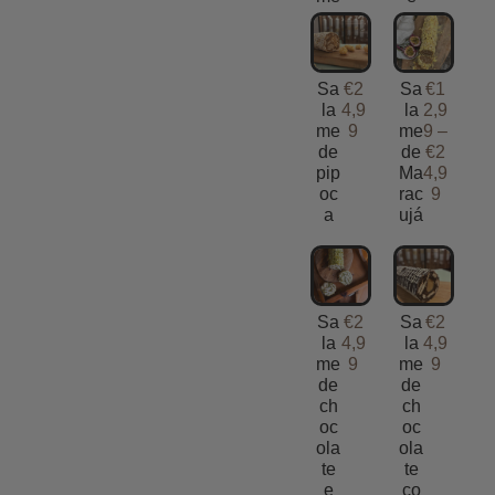
Sa
€
2
Sa
€
1
la
4,9
la
2,9
me
9
me
9
–
de
de
€
2
pip
Ma
4,9
oc
rac
9
a
ujá
Sa
€
2
Sa
€
2
la
4,9
la
4,9
me
9
me
9
de
de
ch
ch
oc
oc
ola
ola
te
te
e
co