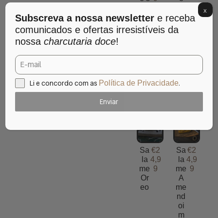
A
X
Subscreva a nossa newsletter
e receba
mê
nd
comunicados e ofertas irresistíveis da
oa
nossa
charcutaria doce
!
s
(R
aff
ael
lo-
Li e concordo com as
.
Política de Privacidade
Fe
rre
Enviar
ro)
Sa
€
2
Sa
€
2
la
4,9
la
4,9
me
9
me
9
Or
A
eo
me
nd
oi
m